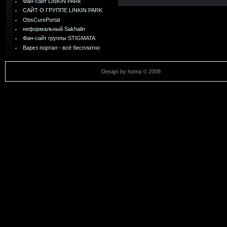
Фан-сайт LINKIN PARk
САЙТ О ГРУППЕ LINKIN PARK
ObsCurePortal
неформальный Sakhalin
Фан-сайт группы STIGMATA
Варез портал - всё бесплатно
Design by homa © 2009