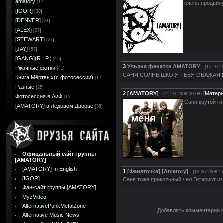
amatory
[17]
очень продвину
[IGOR]
[30]
[DENVER]
[21]
[ALEX]
[27]
[STEWART]
[27]
[JAY]
[57]
[GANG](R.I.P.)
[15]
3
Ульяна фанатка AMATORY
(15.10.2
Ржачные фотки
[41]
САНЯ СОЛНЫШКО Я ТЕБЯ ОБАЖАЯ И
Книга Мёртвых(с фотосессии)
[17]
Разные
[25]
2
[AMATORY]
[
Матер
(11.10.2008 00:08)
Фотосессия в АиФ
[15]
Саня крутой г
[AMATORY] в Ледовом Дворце
[38]
Офицальный сайт группы
[AMATORY]
[AMATORY] In English
1
[Фанаточка] [Amatory]
(12.06.2008 17
[IGOR]
Саня тоже прикольный чел.Гитарист из
Фан-сайт группы [AMATORY]
MyzVideo
AlternativePunkMetalZone
Добавлять комментарии м
Alternative Music News