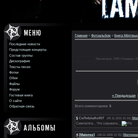
Главная
»
Фотоальбом
»
Книга Мёртвых
Последние новости
Предстоящие концерты
Состав группы
Просмотров: 2560 | Размеры: 319
Дискография
Тексты песен
Фотки
Обои
Файлы
Форум
Гостевая книга
« Предыдущая
О сайте
Всего комментариев:
5
Обратная связь
5
СоЛнЫшКо007
[
Ма
(05.11.2010 22:10)
Симпатяга... Что скрывать...
4
[Maionez]
[
Материа
(09.01.2009 15:35)