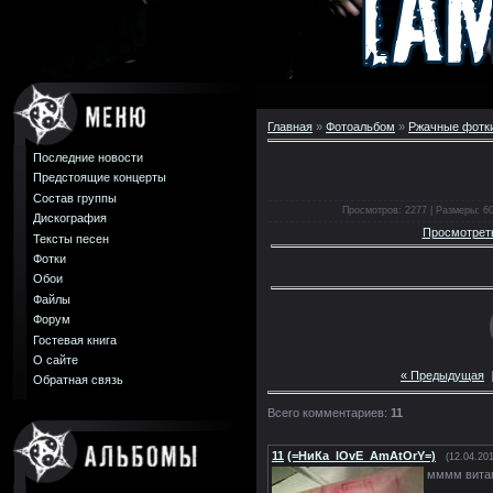
Главная
»
Фотоальбом
»
Ржачные фотк
Последние новости
Предстоящие концерты
Состав группы
Просмотров: 2277 | Размеры: 604
Дискография
Просмотрет
Тексты песен
Фотки
Обои
Файлы
Форум
Гостевая книга
О сайте
« Предыдущая
Обратная связь
Всего комментариев:
11
11
(=НиКа_lOvE_AmAtOrY=)
(12.04.201
мммм вит