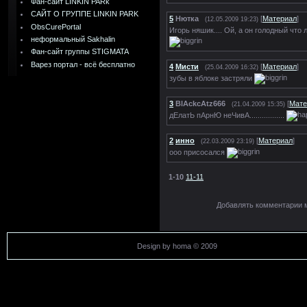
Фан-сайт LINKIN PARk
САЙТ О ГРУППЕ LINKIN PARK
5
Нютка
[
Материал
]
(12.05.2009 19:23)
ObsCurePortal
Игорь няшик.... Ой, а он голодный что 
неформальный Sakhalin
Фан-сайт группы STIGMATA
Варез портал - всё бесплатно
4
Мисти
[
Материал
]
(25.04.2009 16:32)
зубы в яблоке застряли
3
BlAckcAtz666
[
Мате
(21.04.2009 15:35)
дЕлатЬ пАрнЮ неЧивА.................
2
инно
[
Материал
]
(22.03.2009 23:19)
ооо присосался
1-10
11-11
Добавлять комментарии м
Design by homa © 2009