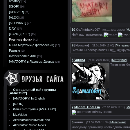
amatory
[17]
[IGOR]
[30]
[DENVER]
[21]
[ALEX]
[27]
[STEWART]
[27]
[JAY]
[57]
10
СоЛнЫшКо007
[
М
(05.11.2010 22:30)
[GANG](R.I.P.)
НяМ вас, витаминки.
[15]
Ржачные фотки
[41]
Книга Мёртвых(с фотосессии)
9
[Иришка]
[
Материа
[17]
(11.01.2010 13:00)
Витамины всегда полезны)))))))))Круто)
Разные
[25]
Фотосессия в АиФ
[15]
8
Vorona
[
Материал
]
(21.09.2009 16:00)
[AMATORY] в Ледовом Дворце
[38]
Тыыыыыыбла
Офицальный сайт группы
[AMATORY]
[AMATORY] In English
[IGOR]
7
Madam_Gotessa
[
М
(24.07.2009 17:11)
Фан-сайт группы [AMATORY]
он ставит яблоку засос
MyzVideo
AlternativePunkMetalZone
6
юлия.
[
Материал
]
(23.06.2009 11:48)
Alternative Music News
молодому организму необходимы вит